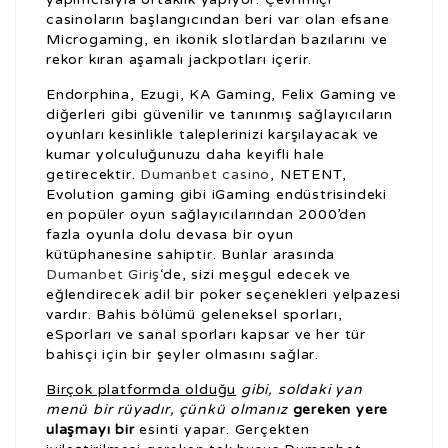
casinoların başlangıcından beri var olan efsane
Microgaming, en ikonik slotlardan bazılarını ve
rekor kıran aşamalı jackpotları içerir.
Endorphina, Ezugi, KA Gaming, Felix Gaming ve
diğerleri gibi güvenilir ve tanınmış sağlayıcıların
oyunları kesinlikle taleplerinizi karşılayacak ve
kumar yolculuğunuzu daha keyifli hale
getirecektir.
Dumanbet casino
, NETENT,
Evolution gaming gibi iGaming endüstrisindeki
en popüler oyun sağlayıcılarından 2000’den
fazla oyunla dolu devasa bir oyun
kütüphanesine sahiptir. Bunlar arasında
Dumanbet Giriş
‘de, sizi meşgul edecek ve
eğlendirecek adil bir poker seçenekleri yelpazesi
vardır. Bahis bölümü geleneksel sporları,
eSporları ve sanal sporları kapsar ve her tür
bahisçi için bir şeyler olmasını sağlar.
Birçok platformda olduğu
gibi, soldaki yan
menü bir
rüyadır, çünkü olmanız
gereken yere
ulaşmayı bir
esinti yapar. Gerçekten