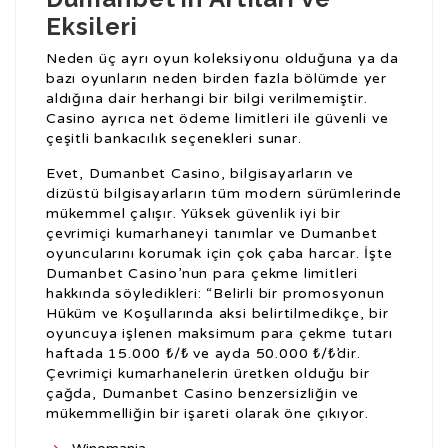
Eksileri
Neden üç ayrı oyun koleksiyonu olduğuna ya da
bazı oyunların neden birden fazla bölümde yer
aldığına dair herhangi bir bilgi verilmemiştir.
Casino ayrıca net ödeme limitleri ile güvenli ve
çeşitli bankacılık seçenekleri sunar.
Evet, Dumanbet Casino, bilgisayarların ve
dizüstü bilgisayarların tüm modern sürümlerinde
mükemmel çalışır. Yüksek güvenlik iyi bir
çevrimiçi kumarhaneyi tanımlar ve Dumanbet
oyuncularını korumak için çok çaba harcar. İşte
Dumanbet Casino’nun para çekme limitleri
hakkında söyledikleri: “Belirli bir promosyonun
Hüküm ve Koşullarında aksi belirtilmedikçe, bir
oyuncuya işlenen maksimum para çekme tutarı
haftada 15.000 ₺/₺ ve ayda 50.000 ₺/₺’dir.
Çevrimiçi kumarhanelerin üretken olduğu bir
çağda, Dumanbet Casino benzersizliğin ve
mükemmelliğin bir işareti olarak öne çıkıyor.